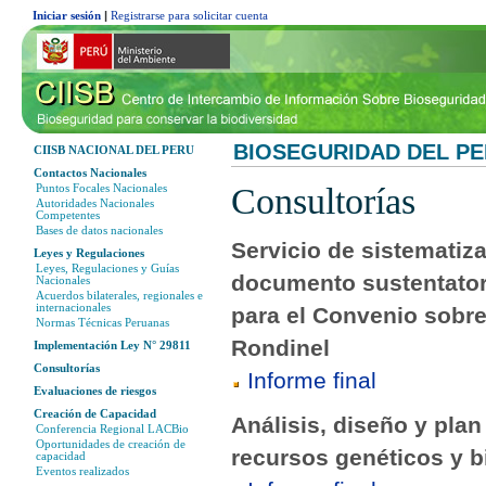
Iniciar sesión
|
Registrarse para solicitar cuenta
BIOSEGURIDAD DEL P
CIISB NACIONAL DEL PERU
Contactos Nacionales
Consultorías
Puntos Focales Nacionales
Autoridades Nacionales
Competentes
Bases de datos nacionales
Servicio de sistematiz
Leyes y Regulaciones
Leyes, Regulaciones y Guías
documento sustentatori
Nacionales
Acuerdos bilaterales, regionales e
internacionales
para el Convenio sobre 
Normas Técnicas Peruanas
Rondinel
Implementación Ley N° 29811
Consultorías
Informe final
Evaluaciones de riesgos
Creación de Capacidad
Análisis, diseño y pla
Conferencia Regional LACBio
Oportunidades de creación de
recursos genéticos y 
capacidad
Eventos realizados