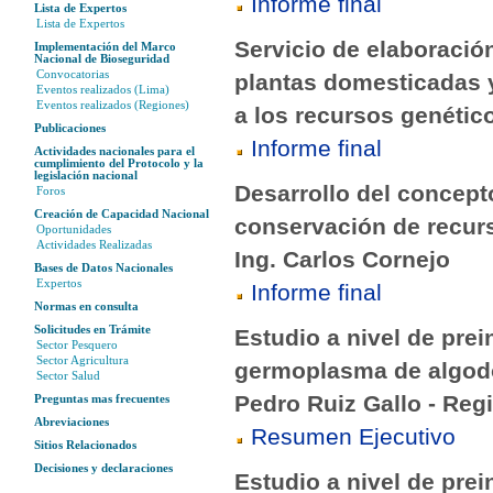
Informe final
Lista de Expertos
Lista de Expertos
Servicio de elaboraci
Implementación del Marco
Nacional de Bioseguridad
Convocatorias
plantas domesticadas y
Eventos realizados (Lima)
Eventos realizados (Regiones)
a los recursos genétic
Publicaciones
Informe final
Actividades nacionales para el
cumplimiento del Protocolo y la
legislación nacional
Desarrollo del concept
Foros
Creación de Capacidad Nacional
conservación de recurs
Oportunidades
Actividades Realizadas
Ing. Carlos Cornejo
Bases de Datos Nacionales
Expertos
Informe final
Normas en consulta
Solicitudes en Trámite
Estudio a nivel de pre
Sector Pesquero
Sector Agricultura
germoplasma de algodó
Sector Salud
Pedro Ruiz Gallo - Re
Preguntas mas frecuentes
Abreviaciones
Resumen Ejecutivo
Sitios Relacionados
Decisiones y declaraciones
Estudio a nivel de pre