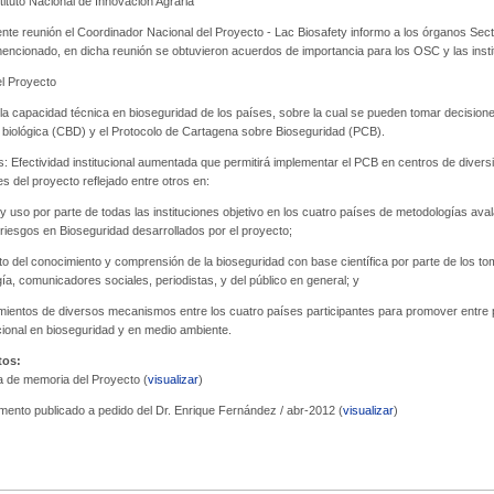
tituto Nacional de Innovación Agraria
ente reunión el Coordinador Nacional del Proyecto - Lac Biosafety informo a los órganos Se
encionado, en dicha reunión se obtuvieron acuerdos de importancia para los OSC y las instit
el Proyecto
 la capacidad técnica en bioseguridad de los países, sobre la cual se pueden tomar decisio
 biológica (CBD) y el Protocolo de Cartagena sobre Bioseguridad (PCB).
s: Efectividad institucional aumentada que permitirá implementar el PCB en centros de diversi
es del proyecto reflejado entre otros en:
y uso por parte de todas las instituciones objetivo en los cuatro países de metodologías aval
riesgos en Bioseguridad desarrollados por el proyecto;
to del conocimiento y comprensión de la bioseguridad con base científica por parte de los t
ía, comunicadores sociales, periodistas, y del público en general; y
imientos de diversos mecanismos entre los cuatro países participantes para promover entre 
ucional en bioseguridad y en medio ambiente.
os:
 de memoria del Proyecto (
visualizar
)
ento publicado a pedido del Dr. Enrique Fernández / abr-2012 (
visualizar
)