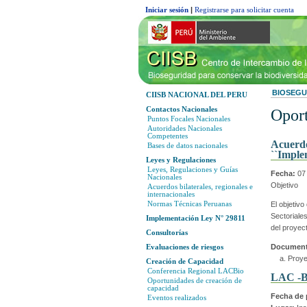
Iniciar sesión
|
Registrarse para solicitar cuenta
BIOSEGU
CIISB NACIONAL DEL PERU
Contactos Nacionales
Oport
Puntos Focales Nacionales
Autoridades Nacionales
Competentes
Acuerdo
Bases de datos nacionales
``Imple
Leyes y Regulaciones
Leyes, Regulaciones y Guías
Fecha:
07 
Nacionales
Objetivo
Acuerdos bilaterales, regionales e
internacionales
Normas Técnicas Peruanas
El objetiv
Sectoriale
Implementación Ley N° 29811
del proyect
Consultorías
Evaluaciones de riesgos
Document
Proye
Creación de Capacidad
Conferencia Regional LACBio
LAC -
Oportunidades de creación de
capacidad
Fecha de 
Eventos realizados