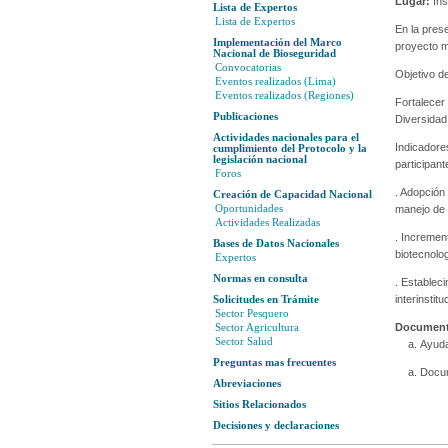
Lugar:
Ins
Lista de Expertos
Lista de Expertos
En la pres
Implementación del Marco
proyecto m
Nacional de Bioseguridad
Convocatorias
Objetivo d
Eventos realizados (Lima)
Eventos realizados (Regiones)
Fortalecer
Publicaciones
Diversidad
Actividades nacionales para el
Indicadore
cumplimiento del Protocolo y la
legislación nacional
participant
Foros
. Adopción 
Creación de Capacidad Nacional
Oportunidades
manejo de 
Actividades Realizadas
. Incremen
Bases de Datos Nacionales
biotecnolog
Expertos
Normas en consulta
. Establec
Solicitudes en Trámite
interinstit
Sector Pesquero
Sector Agricultura
Document
Sector Salud
Ayuda
Preguntas mas frecuentes
Docum
Abreviaciones
Sitios Relacionados
Decisiones y declaraciones